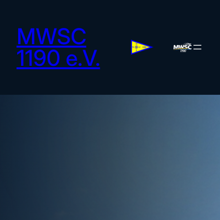
MWSC
1190 e.V.