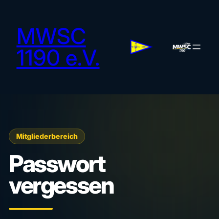
MWSC
1190 e.V.
Mitgliederbereich
Passwort
vergessen