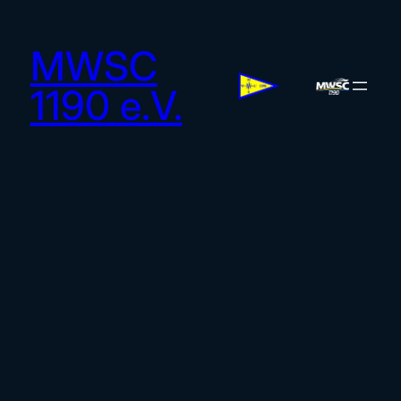
MWSC
1190 e.V.